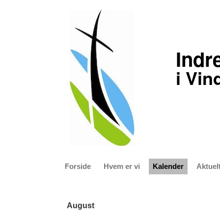
Indr
i Vin
Forside
Hvem er vi
Kalender
Aktuel
August