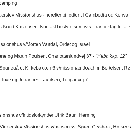
orcamping
nderslev Missionshus - herefter billedtur til Cambodia og Kenya
Knud Kristensen. Kontakt bestyrelsen hvis I har forslag til taler
issionshus v/Morten Vartdal, Ordet og Israel
ene og Martin Poulsen, Charlottenlundvej 37 -
"Hebr. kap. 12"
p Sognegård, Kirkebakken 6 v/missionær Joachim Bertelsen, Rø
 Tove og Johannes Lauritsen, Tulipanvej 7
sionshus v/fritidsforkynder Ulrik Baun, Herning
t i Vinderslev Missionshus v/pens.miss. Søren Grysbæk, Horsens