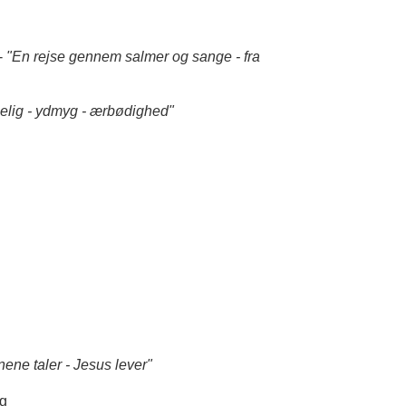
-
"En rejse gennem salmer og sange - fra
lig - ydmyg - ærbødighed"
nene taler - Jesus lever"
ng