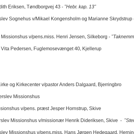
dith Eriksen, Tøndborgvej 43 -
"Hebr. kap. 13"
derslev Sognehus v/Mikael Kongensholm og Marianne Skrydstrup 
ev Missionshus v/pens.miss. Henri Jensen, Silkeborg -
"Taknemme
s Vita Pedersen, Fuglemosevænget 40, Kjellerup
irke og Kirkecenter v/pastor Anders Dalgaard, Bjerringbro
derslev Missionshus
issionshus v/pens. præst Jesper Hornstrup, Skive
erslev Missionshus v/missionær Henrik Dideriksen, Skive -
"Ste
derslev Missionshus v/pens.miss. Hans Jørgen Hedegaard, Herni