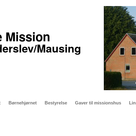
e Mission
derslev/Mausing
t
Børnehjørnet
Bestyrelse
Gaver til missionshus
Lin