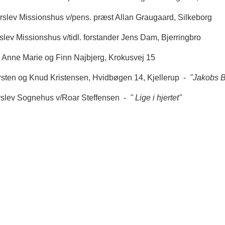
erslev Missionshus v/pens. præst Allan Graugaard, Silkeborg
slev Missionshus v/tidl. forstander Jens Dam, Bjerringbro
 Anne Marie og Finn Najbjerg, Krokusvej 15
irsten og Knud Kristensen, Hvidbøgen 14, Kjellerup -
"Jakobs B
erslev Sognehus v/Roar Steffensen -
" Lige i hjertet"